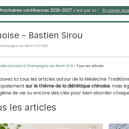
Prochaines conférences 2026-2027
c'est par ici !
En savoir plu
noise – Bastien Sirou
 – Champagne-au-Mont-d'Or (69)
ionnelle chinoise à Champagne-au-Mont-d’Or
»
Tous les articles
ouvez ici tous les articles autour de la Médecine Tradition
cipalement
sur le thème de la diététique chinoise
, mais é
giène de vie ou encore des clés pour bien aborder chaque
s les articles