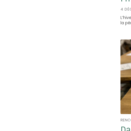
4 DÉ
L’hiv
la pé
RENC
Da