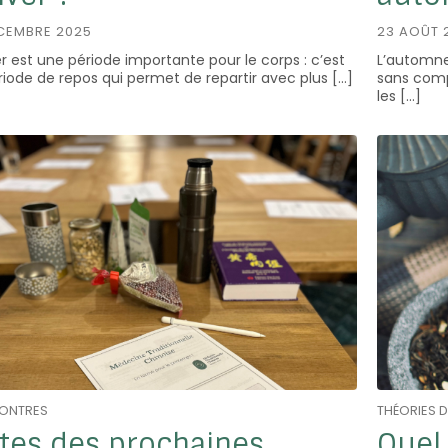
CEMBRE 2025
23 AOÛT 
er est une période importante pour le corps : c’est
L’automne,
riode de repos qui permet de repartir avec plus […]
sans comp
les […]
ONTRES
THÉORIES 
tes des prochaines
Quel 