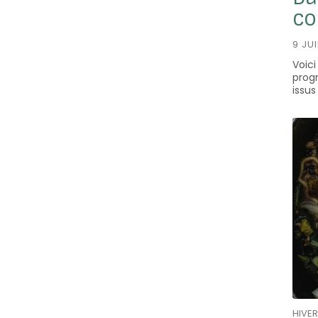
co
9 JU
Voici
prog
issu
HIVER