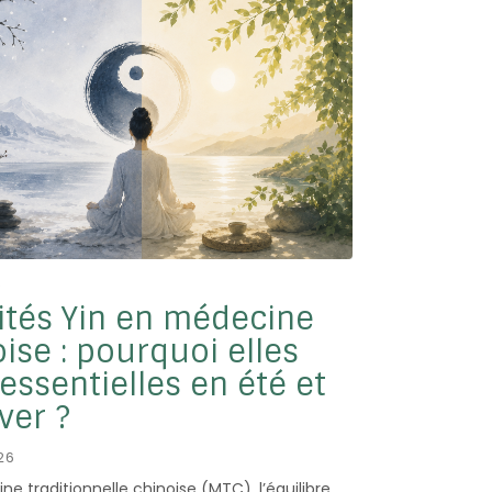
R
ités Yin en médecine
ise : pourquoi elles
essentielles en été et
ver ?
26
e traditionnelle chinoise (MTC), l’équilibre