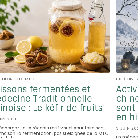
/
THÉORIES DE MTC
ETÉ
HIVE
issons fermentées et
Activ
decine Traditionnelle
chino
inoise : Le kéfir de fruits
sont 
en hi
UIN 2026
échargez-ici le récapitulatif visuel pour faire son
3 JUIN 20
 maison La fermentation, pas si éloignée de la MTC
En médecin