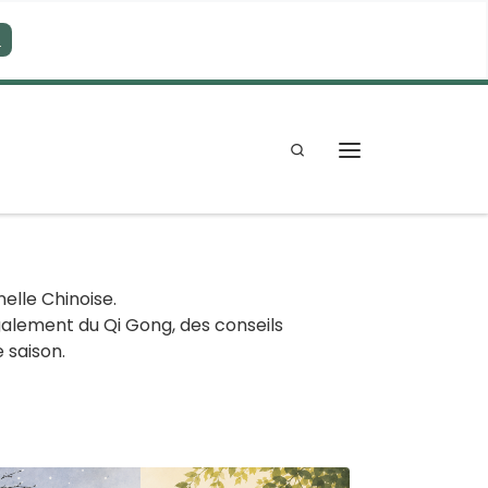
s
Search
Menu
nelle Chinoise.
galement du Qi Gong, des conseils
 saison.