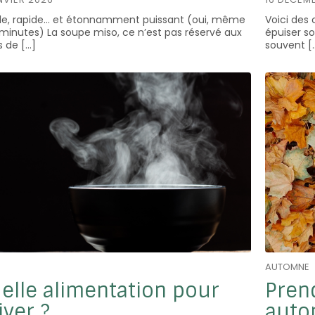
le, rapide… et étonnamment puissant (oui, même
Voici des 
minutes) La soupe miso, ce n’est pas réservé aux
épuiser s
és de […]
souvent [
AUTOMNE
elle alimentation pour
Prend
iver ?
auto