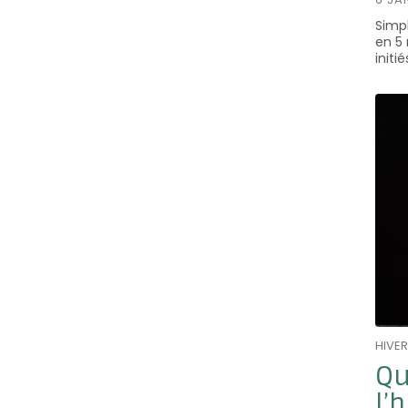
Simp
en 5 
initi
HIVER
Qu
l’h