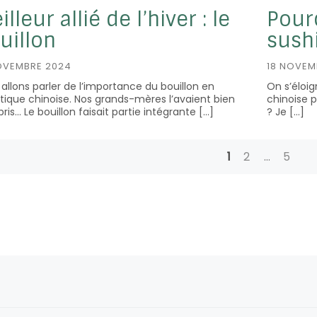
illeur allié de l’hiver : le
Pour
uillon
sushi
OVEMBRE 2024
18 NOVEM
allons parler de l’importance du bouillon en
On s’éloig
tique chinoise. Nos grands-mères l’avaient bien
chinoise p
is… Le bouillon faisait partie intégrante […]
? Je […]
1
2
…
5
sts
vigation