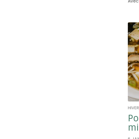
Avec 
HIVER
Po
mi
6 JA