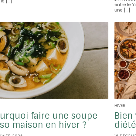
le […]
entre le Y
une […]
HIVER
urquoi faire une soupe
Bien 
so maison en hiver ?
diété
NVIER 2026
16 DÉCEM