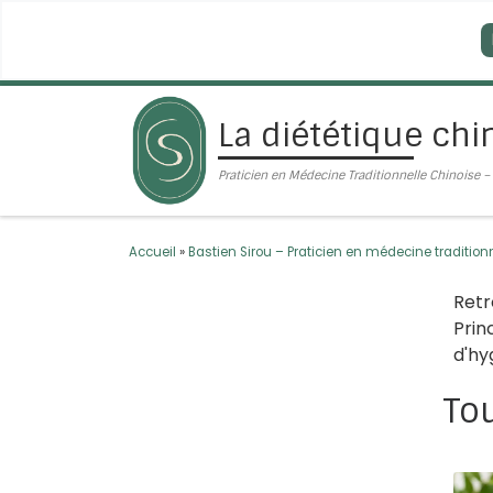
Passer au contenu
La diététique chi
Praticien en Médecine Traditionnelle Chinoise
Accueil
»
Bastien Sirou – Praticien en médecine tradit
Retr
Prin
d'hy
Tou