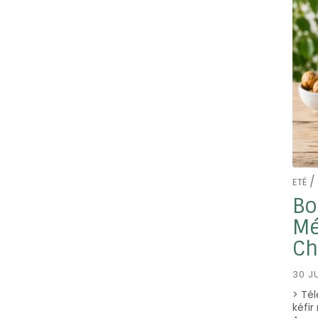
/
ETÉ
Bo
Mé
Ch
30 J
> Tél
kéfir