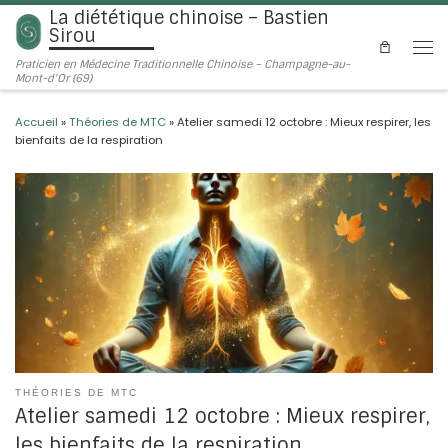
La diététique chinoise – Bastien
Passer au contenu
Sirou
Men
Praticien en Médecine Traditionnelle Chinoise – Champagne-au-
Mont-d'Or (69)
Accueil
»
Théories de MTC
»
Atelier samedi 12 octobre : Mieux respirer, les
bienfaits de la respiration
THÉORIES DE MTC
Atelier samedi 12 octobre : Mieux respirer,
les bienfaits de la respiration