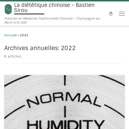
La diététique chinoise – Bastien
Passer au contenu
Sirou
Men
Praticien en Médecine Traditionnelle Chinoise – Champagne-au-
Mont-d'Or (69)
Accueil
»
2022
Archives annuelles:
2022
8 articles
J’en parle très très (très) souvent au cabinet
Mais que veut dire
« Humidité » selon la Médecine Traditionnelle Chinoise ? Elle est
considérée comme une « énergie perverse », c’est quelque chose
qui va entraver la circulation de l’énergie. L’énergie perverse Il y a
plusieurs énergies perverses qui peuvent nous atteindre, qu’elles
[…]