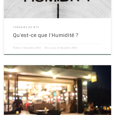
THÉORIES DE MTC
Qu’est-ce que l’Humidité ?
Publié
17 décembre 2022
Mis à jour
19 décembre 2022
Participez à la rencontre du mercredi 7 décembre : Bien
s’alimenter en hiver selon la Médecine Traditionnelle Chinoise
L’objectif de la rencontre est d’échanger sur les bienfaits d’une
alimentation adaptée à la saison, selon les principes de cette
médecine ancestrale. Nos grands-mères avaient tout compris
Date : Mercredi 7 décembre […]