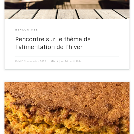
RENCONTRES
Rencontre sur le thème de
l’alimentation de l’hiver
Publié
3 novembre 2022
Mis à jour
24 avril 2024
Commencer sa journée par un repas adapté est primordial ! C’est
le moment de donner l’information à son corps de bien
fonctionner pour toute la journée
Les besoins du corps le matin
C’est dans la matinée, jusqu’à midi que les organes de la
digestion sont au maximum de leurs […]