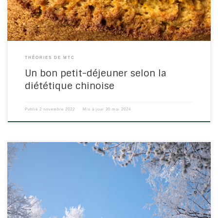
THÉORIES DE MTC
Un bon petit-déjeuner selon la
diététique chinoise
Publié
2 novembre 2022
Mis à jour
30 mai 2024
Winter is coming !
(oui, oui dès le 8 novembre). C’est la saison
où l’énergie rentre en profondeur (comme la sève dans les
racines). Que dit la Médecine Chinoise sur cette saison ? Saison
de l’introspection par excellence voici ce que nous dit la