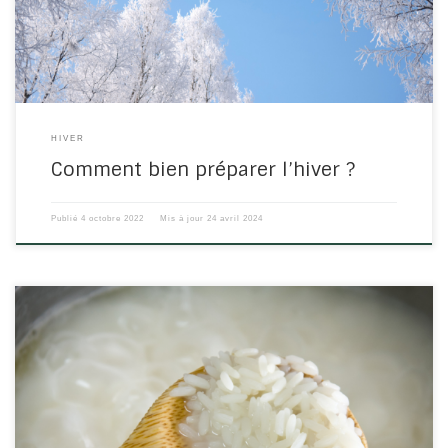
médecine chinoise : C’est le […]
HIVER
Comment bien préparer l’hiver ?
Publié
4 octobre 2022
Mis à jour
24 avril 2024
Gruau de riz, zhou, bol, porridge… Le principe est le même. Cette
bouillie de riz est utilisée pour ses vertus tonifiantes. Elle aide à
maintenir une bonne santé. Mais quels sont les bienfaits du gruau
de riz ? Qu’est-ce que le gruau de riz ? Tout d’abord, qu’est-ce