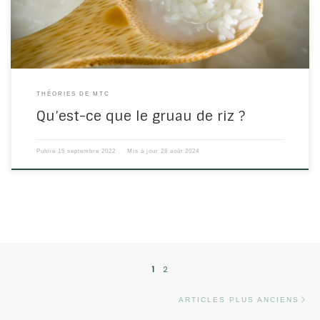
que le […]
THÉORIES DE MTC
Qu’est-ce que le gruau de riz ?
Publié
15 septembre 2022
Mis à jour
28 août 2024
Navigation dans les articles
1
2
Ar
ARTICLES PLUS ANCIENS