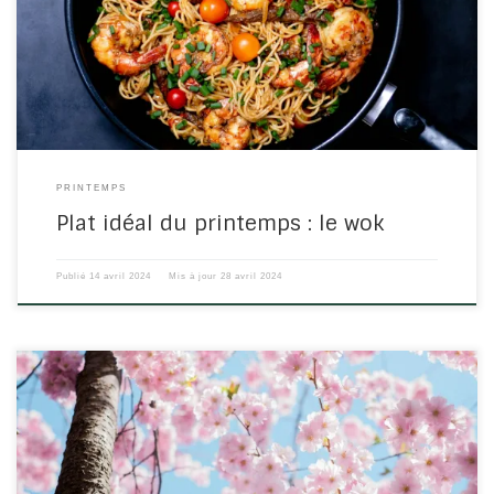
est une poêle qui est utilisée pour la cuisson à feu vif (saisie).
L’avantage de ce type de cuisson est de saisir rapidement les
ingrédients (les faire sauter) pour qu’ils soient cuits à […]
PRINTEMPS
Plat idéal du printemps : le wok
Publié
14 avril 2024
Mis à jour
28 avril 2024
La détoxification est devenue une sorte de rituel moderne du
Printemps, avec des personnes qui se lancent dans toutes sortes
de régimes plus ou moins restrictifs et de programmes pour se