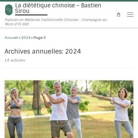
La diététique chinoise – Bastien
Passer au contenu
Sirou
Men
Praticien en Médecine Traditionnelle Chinoise – Champagne-au-
Mont-d'Or (69)
Accueil
»
2024
»
Page 3
Archives annuelles:
2024
14 articles
Le Qi Gong, cette pratique chinoise millénaire est un pilier de la
Médecine Traditionnelle Chinoise (MTC). Et non, ce n’est pas juste
pour faire joli dans les parcs !
Voici pourquoi le Qi Gong est
essentiel dans la MTC. 1. Une pratique d’équilibre Le Qi Gong est
une pratique […]