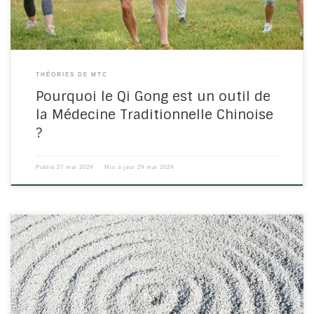
THÉORIES DE MTC
Pourquoi le Qi Gong est un outil de
la Médecine Traditionnelle Chinoise
?
Publié
27 mai 2024
Mis à jour
29 mai 2024
Cette posture est très intéressante pour calmer l’agitation de l’été
par cette pratique ancestrale qu’est le Qi Gong. Cette posture se
distingue par la grâce de ses mouvements : la danse
harmonieuse des mains, où l’eau du Rein vient apaiser le feu du