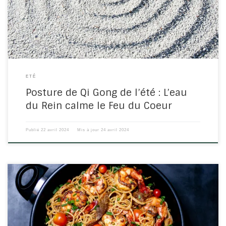
Cœur. Laissez-vous emporter par cette chorégraphie aquatique
[…]
ETÉ
Posture de Qi Gong de l’été : L’eau
du Rein calme le Feu du Coeur
Publié
22 avril 2024
Mis à jour
24 avril 2024
Ce plat incontournable de la cuisine asiatique est
particulièrement interessant d’un point de vue nutritionnel. Le wok